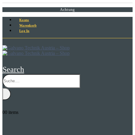
Achtung
Konto
Warenkorb
Log In
Search
0
0 items