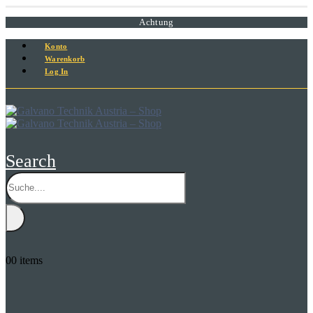
Achtung
Konto
Warenkorb
Log In
Search
0
0 items