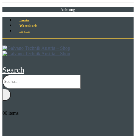
Achtung
Konto
Warenkorb
Log In
Search
0
0 items