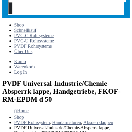
Shop
Schnellkauf
PVC-C Rohrsysteme
PVC-U Rohrsysteme
PVDF Rohrsysteme
Über Uns
Konto
Warenkorb
Log In
PVDF Universal-Industrie/Chemie-
Absperrk lappe, Handgetriebe, FKOF-
RM-EPDM d 50
Home
Shop
PVDF Rohrsystem
,
Handarmaturen
,
Absperrklappen
PVDF Universal-Industrie/Chemie-Absperrk lappe,