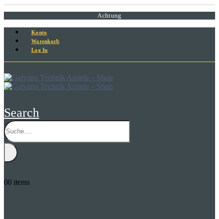
Achtung
Konto
Warenkorb
Log In
Search
0
0 items