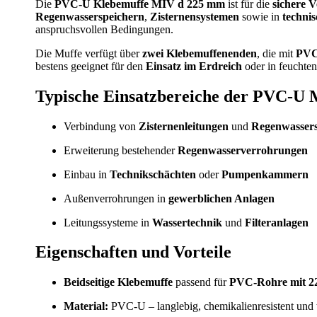
Die
PVC-U Klebemuffe MIV d 225 mm
ist für die
sichere 
Regenwasserspeichern
,
Zisternensystemen
sowie in
techni
anspruchsvollen Bedingungen.
Die Muffe verfügt über
zwei Klebemuffenenden
, die mit
PVC
bestens geeignet für den
Einsatz im Erdreich
oder in feucht
Typische Einsatzbereiche der PVC-U 
Verbindung von
Zisternenleitungen
und
Regenwassers
Erweiterung bestehender
Regenwasserverrohrungen
Einbau in
Technikschächten
oder
Pumpenkammern
Außenverrohrungen in
gewerblichen Anlagen
Leitungssysteme in
Wassertechnik
und
Filteranlagen
Eigenschaften und Vorteile
Beidseitige Klebemuffe
passend für
PVC-Rohre mit 2
Material:
PVC-U – langlebig, chemikalienresistent und 