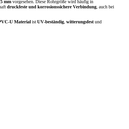
225 mm
vorgesehen. Diese Rohrgröße wird häufig in
haft
druckfeste und korrosionssichere Verbindung
, auch bei
PVC-U Material
ist
UV-beständig
,
witterungsfest
und