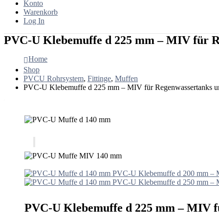
Konto
Warenkorb
Log In
PVC-U Klebemuffe d 225 mm – MIV für Re
Home
Shop
PVCU Rohrsystem
,
Fittinge
,
Muffen
PVC-U Klebemuffe d 225 mm – MIV für Regenwassertanks un
PVC-U Klebemuffe d 200 mm – MI
PVC-U Klebemuffe d 250 mm – MI
PVC-U Klebemuffe d 225 mm – MIV fü