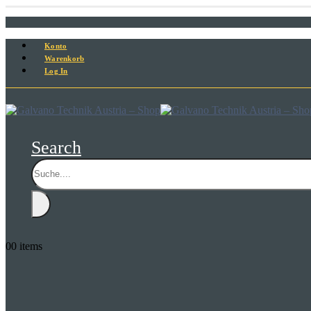
Konto
Warenkorb
Log In
Search
0
0 items