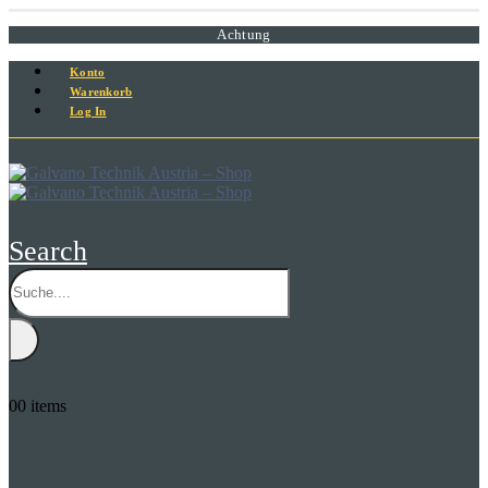
Achtung
Konto
Warenkorb
Log In
Search
0
0 items