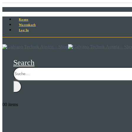
Konto
Warenkorb
Log In
Search
0
0 items