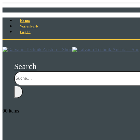
Konto
Warenkorb
Log In
Search
0
0 items