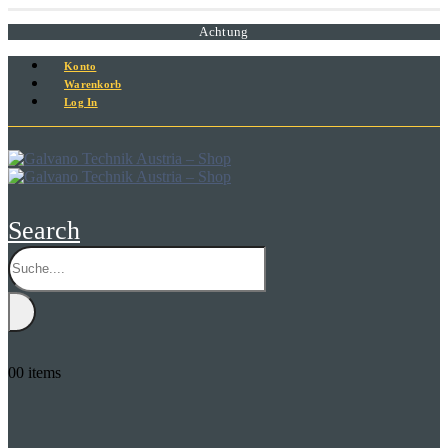
Achtung
Konto
Warenkorb
Log In
Search
0
0 items