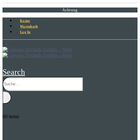
Achtung
Konto
Warenkorb
Log In
Search
0
0 items