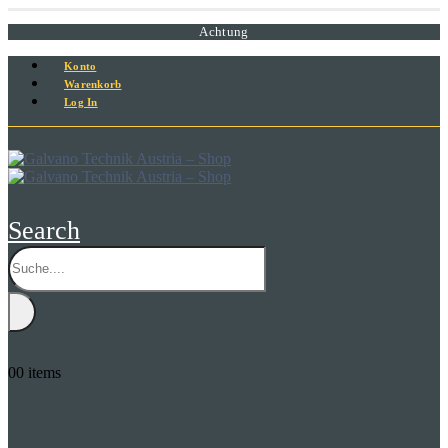
Achtung
Konto
Warenkorb
Log In
Search
0
0 items