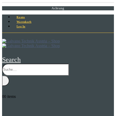
Achtung
Konto
Warenkorb
Log In
Search
0
0 items