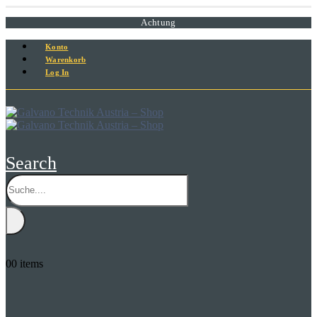
Achtung
Konto
Warenkorb
Log In
Search
0
0 items