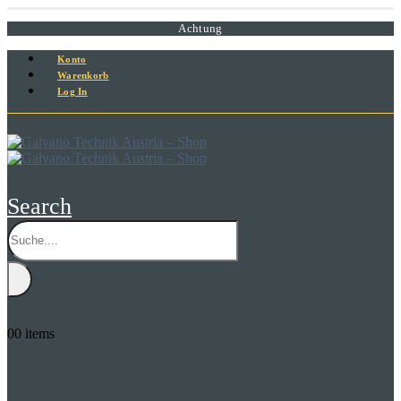
Achtung
Konto
Warenkorb
Log In
Search
0
0 items