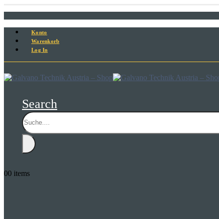
Konto
Warenkorb
Log In
Search
0
0 items