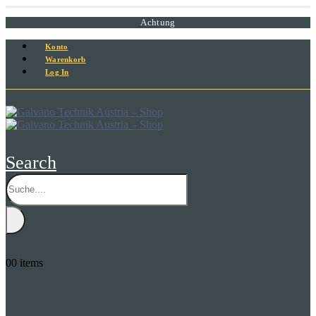
Achtung
Konto
Warenkorb
Log In
Search
0
0 items