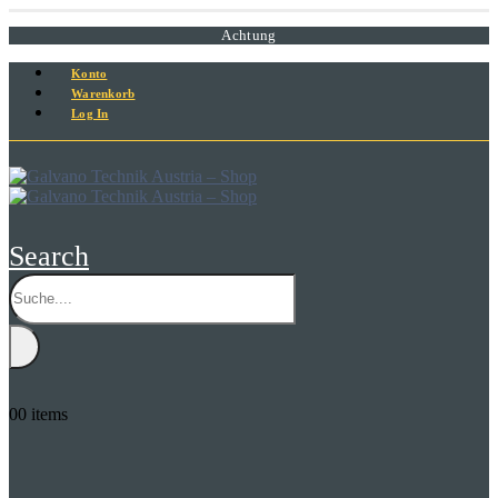
Achtung
Konto
Warenkorb
Log In
Search
0
0 items