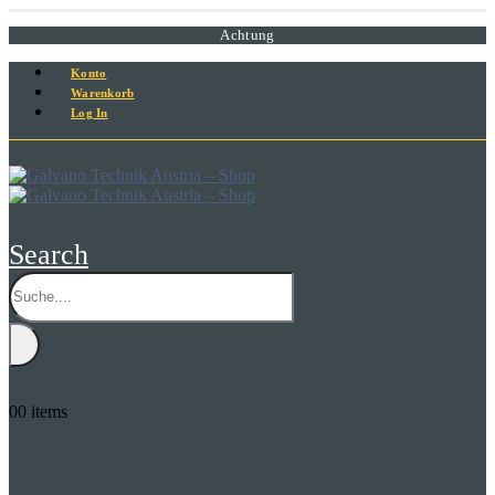
Achtung
Konto
Warenkorb
Log In
Search
0
0 items