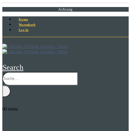
Achtung
Konto
Warenkorb
Log In
Search
0
0 items