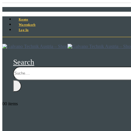
Konto
Warenkorb
Log In
Search
0
0 items