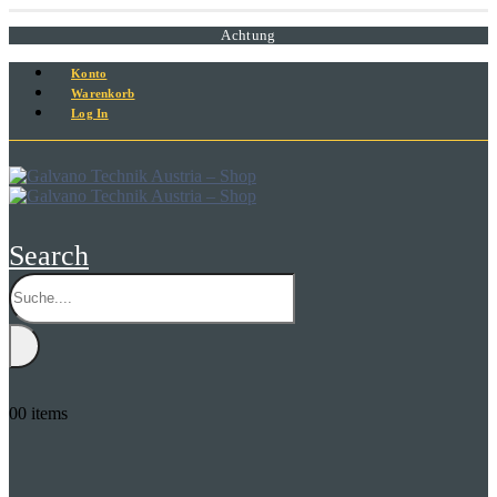
Achtung
Konto
Warenkorb
Log In
Search
0
0 items