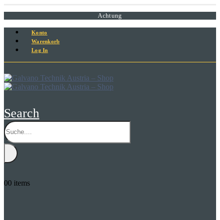
Achtung
Konto
Warenkorb
Log In
Search
0
0 items