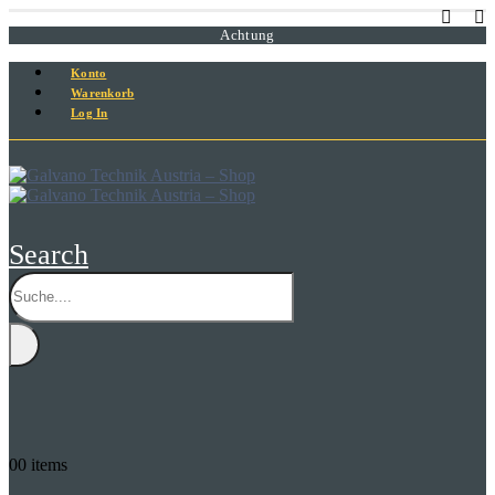
Achtung
Konto
Warenkorb
Log In
Search
0
0 items