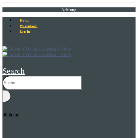
Achtung
Konto
Warenkorb
Log In
Search
0
0 items