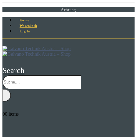
Achtung
Konto
Warenkorb
Log In
Search
0
0 items