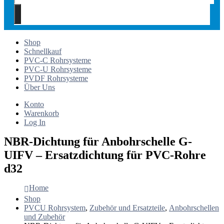
Shop
Schnellkauf
PVC-C Rohrsysteme
PVC-U Rohrsysteme
PVDF Rohrsysteme
Über Uns
Konto
Warenkorb
Log In
NBR-Dichtung für Anbohrschelle G-
UIFV – Ersatzdichtung für PVC-Rohre
d32
Home
Shop
PVCU Rohrsystem
,
Zubehör und Ersatzteile
,
Anbohrschellen
und Zubehör