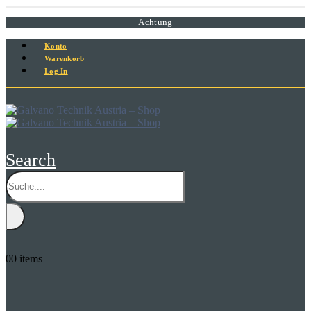
Achtung
Konto
Warenkorb
Log In
Search
0
0 items