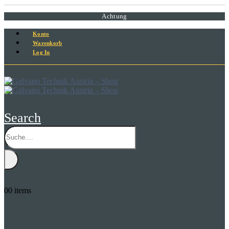
Achtung
Konto
Warenkorb
Log In
Search
0
0 items