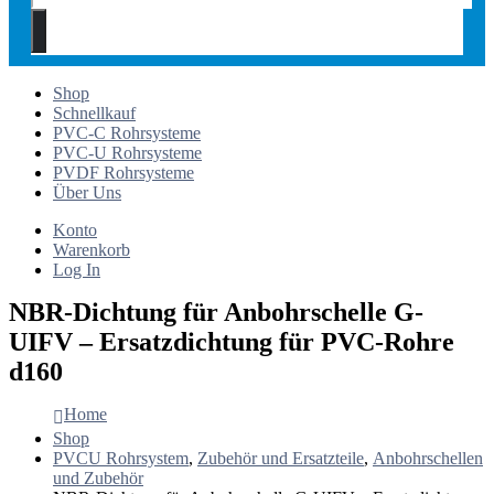
Shop
Schnellkauf
PVC-C Rohrsysteme
PVC-U Rohrsysteme
PVDF Rohrsysteme
Über Uns
Konto
Warenkorb
Log In
NBR-Dichtung für Anbohrschelle G-
UIFV – Ersatzdichtung für PVC-Rohre
d160
Home
Shop
PVCU Rohrsystem
,
Zubehör und Ersatzteile
,
Anbohrschellen
und Zubehör