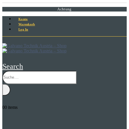
Achtung
Konto
Warenkorb
Log In
Search
0
0 items