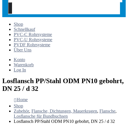
Shop
Schnellkauf
PVC-C Rohrsysteme
PVC-U Rohrsysteme
PVDF Rohrsysteme
Über Uns
Konto
Warenkorb
Log In
Losflansch PP/Stahl ODM PN10 gebohrt,
DN 25 / d 32
Home
Shop
Zubehör
,
Flansche, Dichtungen, Mauerkragen
,
Flansche
,
Losflansche für Bundbuchsen
Losflansch PP/Stahl ODM PN10 gebohrt, DN 25 / d 32