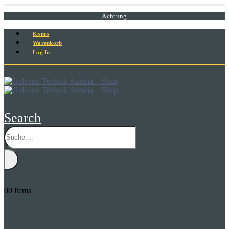
Achtung
Konto
Warenkorb
Log In
Search
0
0 items