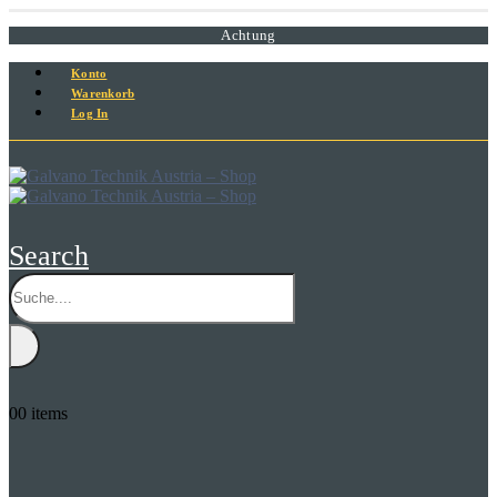
Achtung
Konto
Warenkorb
Log In
Search
0
0 items