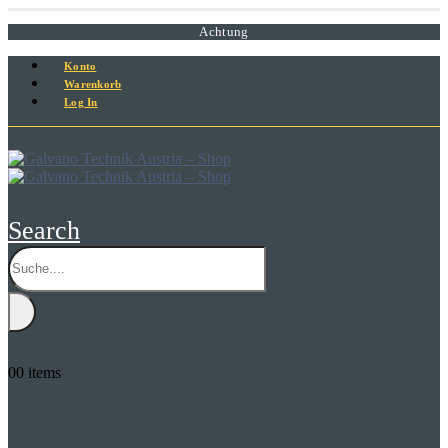
Achtung
Konto
Warenkorb
Log In
Search
0
0 items