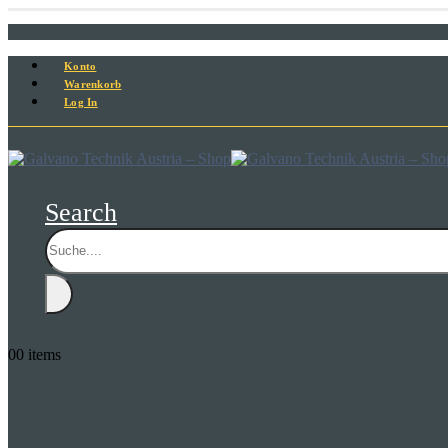
Konto
Warenkorb
Log In
Search
0
0 items