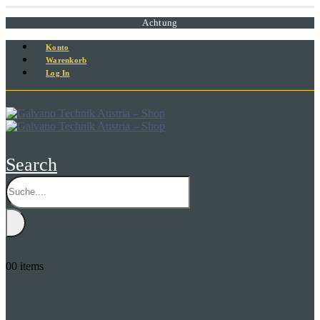
Achtung
Konto
Warenkorb
Log In
Search
0
0 items