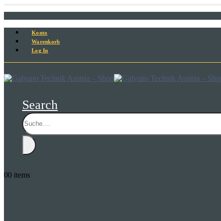
Konto
Warenkorb
Log In
Search
0
0 items