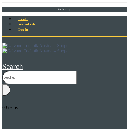
Achtung
Konto
Warenkorb
Log In
Search
0
0 items