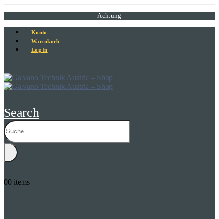
Achtung
Konto
Warenkorb
Log In
Search
0
0 items