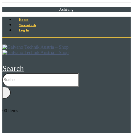
Achtung
Konto
Warenkorb
Log In
Search
0
0 items