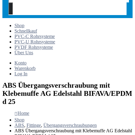
Shop
Schnellkauf
PVC-C Rohrsysteme
PVC-U Rohrsysteme
PVDF Rohrsysteme
Über Uns
Konto
Warenkorb
Log In
ABS Übergangsverschraubung mit
Klebemuffe AG Edelstahl BIFAVA/EPDM
d 25
Home
Shop
ABS
,
Fittinge
,
Übergangsverschraubungen
ABS Übergangsverschraubung mit Klebemuffe AG Edelstahl