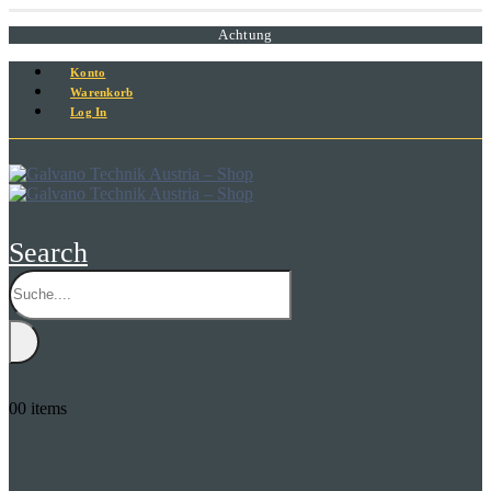
Achtung
Konto
Warenkorb
Log In
Search
0
0 items