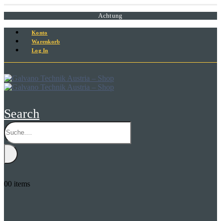
Achtung
Konto
Warenkorb
Log In
Search
0
0 items