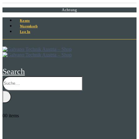
Achtung
Konto
Warenkorb
Log In
Search
0
0 items