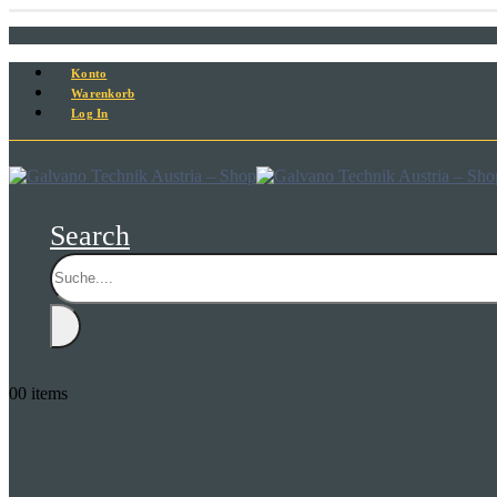
Konto
Warenkorb
Log In
Search
0
0 items