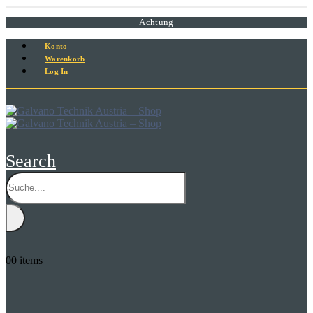
Achtung
Konto
Warenkorb
Log In
Search
0
0 items