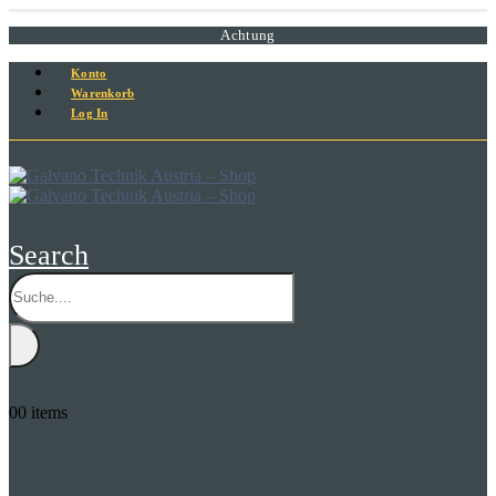
Achtung
Konto
Warenkorb
Log In
Search
0
0 items