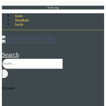
Achtung
Konto
Warenkorb
Log In
Search
0
0 items