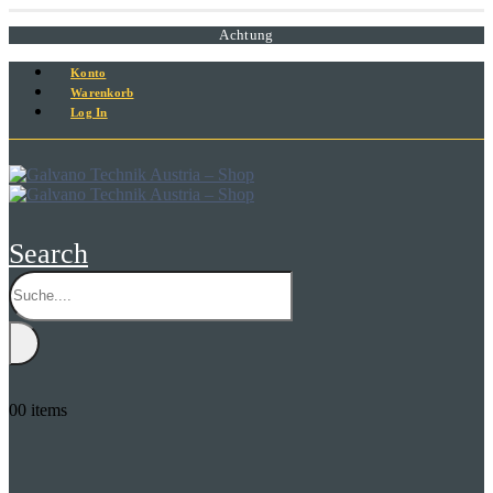
Achtung
Konto
Warenkorb
Log In
Search
0
0 items