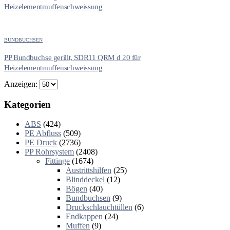
Heizelementmuffenschweissung
BUNDBUCHSEN
PP Bundbuchse gerillt, SDR11 QRM d 20 für
Heizelementmuffenschweissung
Anzeigen:
Kategorien
ABS
(424)
PE Abfluss
(509)
PE Druck
(2736)
PP Rohrsystem
(2408)
Fittinge
(1674)
Austrittshilfen
(25)
Blinddeckel
(12)
Bögen
(40)
Bundbuchsen
(9)
Druckschlauchtüllen
(6)
Endkappen
(24)
Muffen
(9)