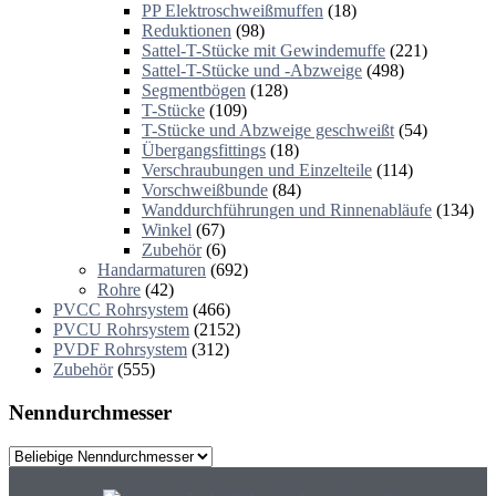
PP Elektroschweißmuffen
(18)
Reduktionen
(98)
Sattel-T-Stücke mit Gewindemuffe
(221)
Sattel-T-Stücke und -Abzweige
(498)
Segmentbögen
(128)
T-Stücke
(109)
T-Stücke und Abzweige geschweißt
(54)
Übergangsfittings
(18)
Verschraubungen und Einzelteile
(114)
Vorschweißbunde
(84)
Wanddurchführungen und Rinnenabläufe
(134)
Winkel
(67)
Zubehör
(6)
Handarmaturen
(692)
Rohre
(42)
PVCC Rohrsystem
(466)
PVCU Rohrsystem
(2152)
PVDF Rohrsystem
(312)
Zubehör
(555)
Nenndurchmesser