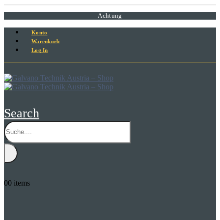
Achtung
Konto
Warenkorb
Log In
Search
0
0 items