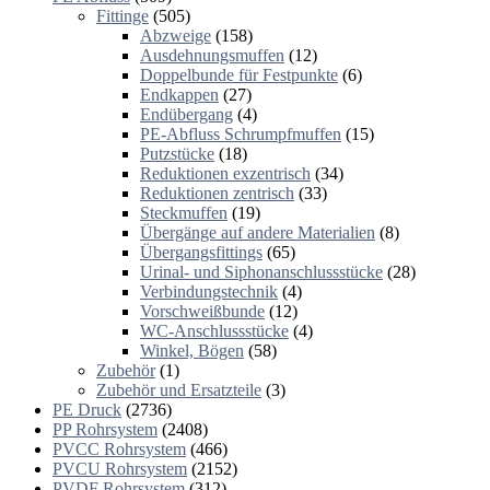
Fittinge
(505)
Abzweige
(158)
Ausdehnungsmuffen
(12)
Doppelbunde für Festpunkte
(6)
Endkappen
(27)
Endübergang
(4)
PE-Abfluss Schrumpfmuffen
(15)
Putzstücke
(18)
Reduktionen exzentrisch
(34)
Reduktionen zentrisch
(33)
Steckmuffen
(19)
Übergänge auf andere Materialien
(8)
Übergangsfittings
(65)
Urinal- und Siphonanschlussstücke
(28)
Verbindungstechnik
(4)
Vorschweißbunde
(12)
WC-Anschlussstücke
(4)
Winkel, Bögen
(58)
Zubehör
(1)
Zubehör und Ersatzteile
(3)
PE Druck
(2736)
PP Rohrsystem
(2408)
PVCC Rohrsystem
(466)
PVCU Rohrsystem
(2152)
PVDF Rohrsystem
(312)